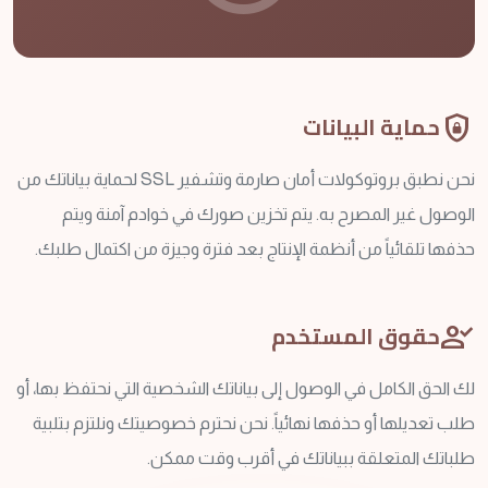
shield_lock
حماية البيانات
نحن نطبق بروتوكولات أمان صارمة وتشفير SSL لحماية بياناتك من
الوصول غير المصرح به. يتم تخزين صورك في خوادم آمنة ويتم
حذفها تلقائياً من أنظمة الإنتاج بعد فترة وجيزة من اكتمال طلبك.
person_check
حقوق المستخدم
لك الحق الكامل في الوصول إلى بياناتك الشخصية التي نحتفظ بها، أو
طلب تعديلها أو حذفها نهائياً. نحن نحترم خصوصيتك ونلتزم بتلبية
طلباتك المتعلقة ببياناتك في أقرب وقت ممكن.